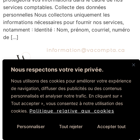
services comptables. Collecte des données
personnelles Nous collectons uniquement les
informations nécessaires pour fournir nos services,
notamment : Identité : Nom, prénom, courriel, numéro
de […]
information@vacompta.ca
Nous respectons votre vie privée.
Propulsé
par
Nous utilisons des cookies pour améliorer votre expérience
Miitems
FAQs
de navigation, diffuser des publicités ou des contenus
personnalisés et analyser notre trafic. En cliquant sur «
Tous
Tout accepter », vous consentez à notre utilisation des
droits
cookies.
Politique relative aux cookies
réservés
2024
Personnaliser
Tout rejeter
Accepter tout